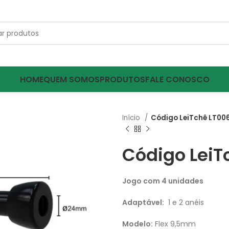
HOME
QUEM SOMOS
PRODUTOS
FALE CONOSCO
Início
Código LeiTchê LT00
Código LeiT
Jogo com 4 unidades
Adaptável:
1 e 2 anéis
Modelo:
Flex 9,5mm