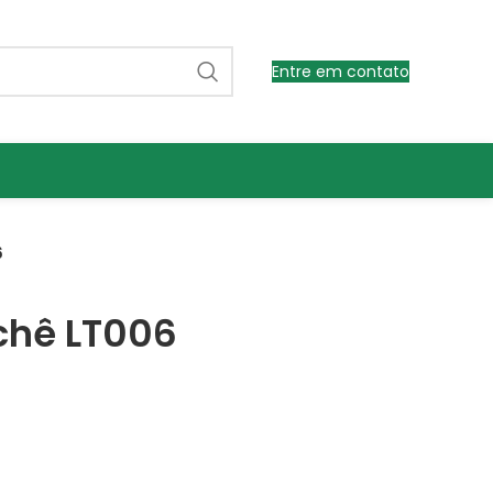
Entre em contato
6
chê LT006